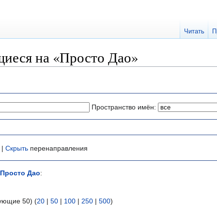
Читать
П
иеся на «Просто Дао»
Пространство имён:
 |
Скрыть
перенаправления
Просто Дао
:
ующие 50) (
20
|
50
|
100
|
250
|
500
)