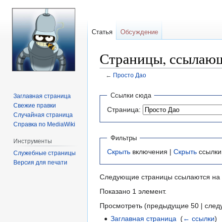
Статья
Обсуждение
Страницы, ссылающ
←
Просто Дао
Перейти
Перейти
Ссылки сюда
Заглавная страница
к
к
Свежие правки
Страница:
навигации
поиску
Случайная страница
Справка по MediaWiki
Фильтры
Инструменты
Скрыть
включения |
Скрыть
ссылки
Служебные страницы
Версия для печати
Следующие страницы ссылаются на
Показано 1 элемент.
Просмотреть (предыдущие 50 | след
Заглавная страница
‎
(
← ссылки
)