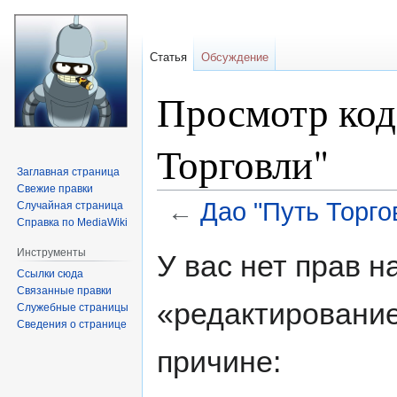
Статья
Обсуждение
Просмотр код
Торговли"
Заглавная страница
Свежие правки
←
Дао "Путь Торго
Случайная страница
Справка по MediaWiki
Перейти
Перейти
Инструменты
У вас нет прав 
к
к
Ссылки сюда
навигации
поиску
Связанные правки
«редактирование
Служебные страницы
Сведения о странице
причине: