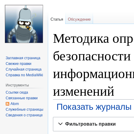
Статья
Обсуждение
Методика опр
безопасности
Заглавная страница
Свежие правки
информационн
Случайная страница
Справка по MediaWiki
изменений
Инструменты
Ссылки сюда
Связанные правки
Atom
Показать журналы 
Служебные страницы
Сведения о странице
Перейти
Перейти
Фильтровать правки
к
к
навигации
поиску