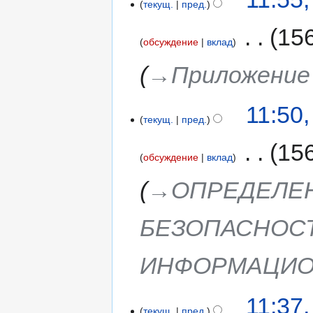
текущ.
пред.
‎
15
обсуждение
вклад
→‎Приложение
11:50
текущ.
пред.
‎
15
обсуждение
вклад
→‎ОПРЕДЕЛЕ
БЕЗОПАСНОС
ИНФОРМАЦИО
11:37
текущ.
пред.