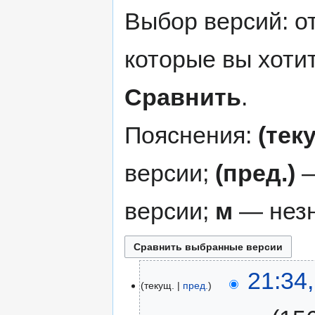
Выбор версий: о
которые вы хоти
Сравнить
.
Пояснения:
(тек
версии;
(пред.)
—
версии;
м
— незн
21:34
текущ.
пред.