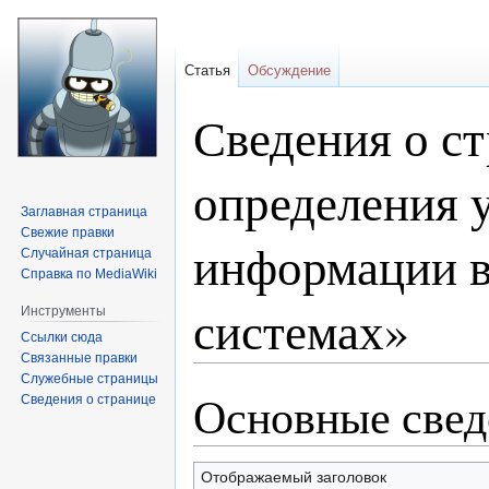
Статья
Обсуждение
Сведения о с
определения 
Заглавная страница
Свежие правки
информации 
Случайная страница
Справка по MediaWiki
системах»
Инструменты
Ссылки сюда
Связанные правки
Служебные страницы
Основные свед
Перейти
Перейти
Сведения о странице
к
к
навигации
поиску
Отображаемый заголовок