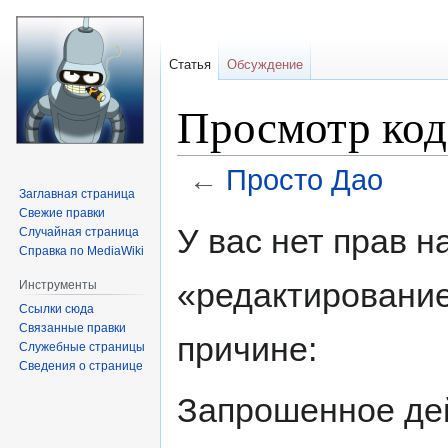
Статья
Обсуждение
Просмотр код
←
Просто Дао
Заглавная страница
Свежие правки
Перейти
Перейти
У вас нет прав 
Случайная страница
к
к
Справка по MediaWiki
навигации
поиску
«редактирование
Инструменты
Ссылки сюда
Связанные правки
причине:
Служебные страницы
Сведения о странице
Запрошенное дей