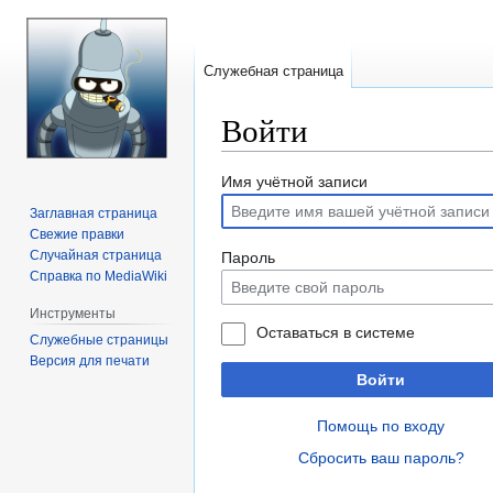
Служебная страница
Войти
Перейти
Перейти
Имя учётной записи
к
к
Заглавная страница
навигации
поиску
Свежие правки
Случайная страница
Пароль
Справка по MediaWiki
Инструменты
Оставаться в системе
Служебные страницы
Версия для печати
Войти
Помощь по входу
Сбросить ваш пароль?