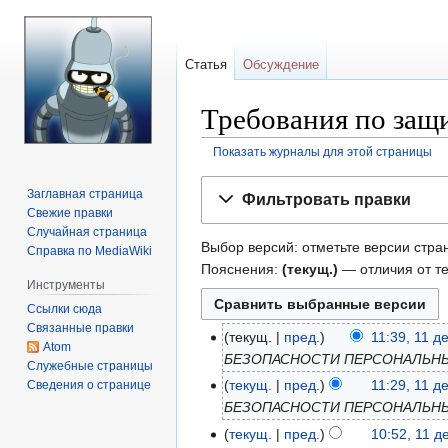
Статья
Обсуждение
Требования по защ
Показать журналы для этой страницы
Перейти
Перейти
Заглавная страница
Фильтровать правки
к
к
Свежие правки
навигации
поиску
Случайная страница
Выбор версий: отметьте версии стра
Справка по MediaWiki
Пояснения:
(текущ.)
— отличия от т
Инструменты
Ссылки сюда
Связанные правки
текущ.
пред.
11:39, 11 д
Atom
БЕЗОПАСНОСТИ ПЕРСОНАЛЬНЫ
Служебные страницы
текущ.
пред.
11:29, 11 д
Сведения о странице
БЕЗОПАСНОСТИ ПЕРСОНАЛЬНЫ
текущ.
пред.
10:52, 11 д