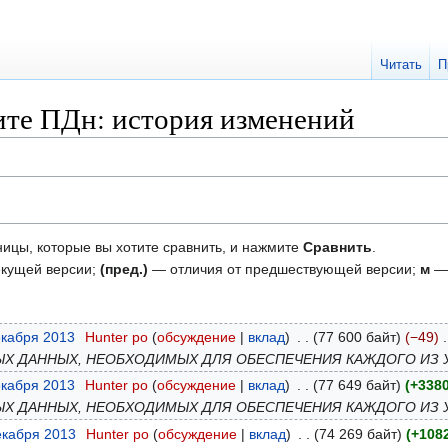
Читать
П
ите ПДн: история изменений
ницы, которые вы хотите сравнить, и нажмите
Сравнить
.
екущей версии;
(пред.)
— отличия от предшествующей версии;
м
— 
екабря 2013
‎
Hunter po
обсуждение
вклад
‎
77 600 байт
−49
‎
Х ДАННЫХ, НЕОБХОДИМЫХ ДЛЯ ОБЕСПЕЧЕНИЯ КАЖДОГО ИЗ
екабря 2013
‎
Hunter po
обсуждение
вклад
‎
77 649 байт
+338
Х ДАННЫХ, НЕОБХОДИМЫХ ДЛЯ ОБЕСПЕЧЕНИЯ КАЖДОГО ИЗ
екабря 2013
‎
Hunter po
обсуждение
вклад
‎
74 269 байт
+108