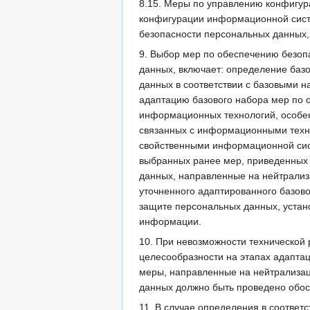
8.15. Меры по управлению конфигу
конфигурации информационной сист
безопасности персональных данных,
9. Выбор мер по обеспечению безо
данных, включает: определение баз
данных в соответствии с базовыми 
адаптацию базового набора мер по 
информационных технологий, особен
связанных с информационными техн
свойственными информационной сист
выбранных ранее мер, приведенных 
данных, направленные на нейтрализ
уточненного адаптированного базов
защите персональных данных, уста
информации.
10. При невозможности технической
целесообразности на этапах адаптац
меры, направленные на нейтрализац
данных должно быть проведено обо
11. В случае определения в соотве