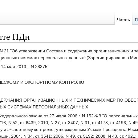
Читать
П
ите ПДн
 N 21 "Об утверждении Состава и содержания организационных и 
ционных системах персональных данных" (Зарегистрировано в Мин
14 мая 2013 г. N 28375
ЧЕСКОМУ И ЭКСПОРТНОМУ КОНТРОЛЮ
ДЕРЖАНИЯ ОРГАНИЗАЦИОННЫХ И ТЕХНИЧЕСКИХ МЕР ПО ОБЕ
НЫХ СИСТЕМАХ ПЕРСОНАЛЬНЫХ ДАННЫХ
9 Федерального закона от 27 июля 2006 г. N 152-ФЗ "О персональн
716; N 52, ст. 6439; 2010, N 27, ст. 3407; N 31, ст. 4173, ст. 4196; N 
 и экспортному контролю, утвержденным Указом Президента Россий
, 2004, N 34, ст. 3541; 2006, N 49, ст. 5192; 2008, N 43, ст. 4921; N