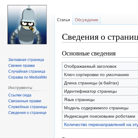
Статья
Обсуждение
Сведения о страни
Основные сведения
Перейти
Перейти
к
к
Заглавная страница
навигации
поиску
Свежие правки
Отображаемый заголовок
Случайная страница
Ключ сортировки по умолчанию
Справка по MediaWiki
Длина страницы (в байтах)
Инструменты
Идентификатор страницы
Ссылки сюда
Язык страницы
Связанные правки
Служебные страницы
Модель содержимого страницы
Сведения о странице
Индексация поисковыми роботами
Количество перенаправлений на эт