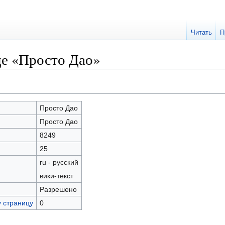
Читать
П
це «Просто Дао»
Просто Дао
Просто Дао
8249
25
ru - русский
вики-текст
Разрешено
у страницу
0