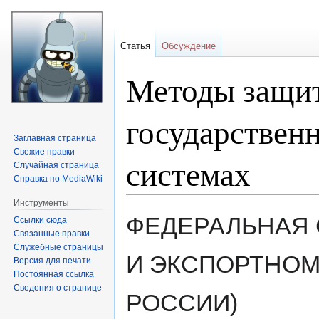
Статья
Обсуждение
Методы защи
государстве
Заглавная страница
Свежие правки
системах
Случайная страница
Справка по MediaWiki
Инструменты
Перейти
Перейти
ФЕДЕРАЛЬНАЯ 
Ссылки сюда
к
к
Связанные правки
навигации
поиску
Служебные страницы
И ЭКСПОРТНОМ
Версия для печати
Постоянная ссылка
Сведения о странице
РОССИИ)